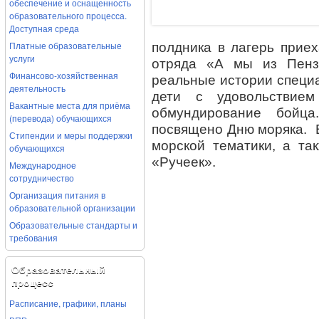
обеспечение и оснащенность
образовательного процесса.
Доступная среда
Платные образовательные
полдника в лагерь приех
услуги
отряда «А мы из Пенз
Финансово-хозяйственная
реальные истории специа
деятельность
дети с удовольствие
Вакантные места для приёма
обмундирование бойца
(перевода) обучающихся
посвящено Дню моряка. В
Стипендии и меры поддержки
морской тематики, а та
обучающихся
«Ручеек».
Международное
сотрудничество
Организация питания в
образовательной организации
Образовательные стандарты и
требования
Образовательный
процесс
Расписание, графики, планы