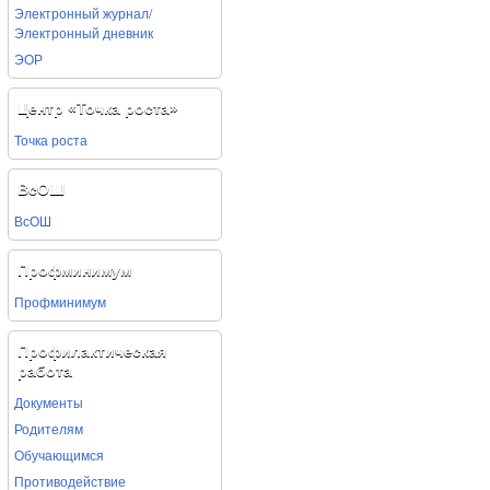
Электронный журнал/
Электронный дневник
ЭОР
Центр «Точка роста»
Точка роста
ВсОШ
ВсОШ
Профминимум
Профминимум
Профилактическая
работа
Документы
Родителям
Обучающимся
Противодействие