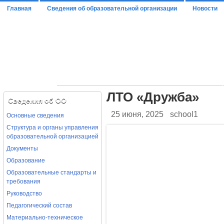
Главная
Сведения об образовательной организации
Новости
ОСНОВНЫЕ СВЕДЕНИЯ
СТРУКТУРА И ОРГАНЫ УПРАВЛЕНИЯ ОБРАЗО
ОТЧЕТ О РЕЗУЛЬТАТАХ САМООБСЛЕДОВАНИЯ
ЛТО «Дружба»
ДОКУМЕНТЫ
Сведения об ОО
ПРЕДПИСАНИЯ ОРГАНОВ,ОСУЩЕСТВЛЯЮЩИХ ГОС
25 июня, 2025
school1
Основные сведения
МУНИЦИПАЛЬНОЕ ЗАДАНИЕ
АНКЕТА РУКОВОДИТЕЛЯ ОО П
Структура и органы управления
ОБРАЗОВАНИЕ
РУКОВОДСТВО
образовательной организацией
Документы
СВЕДЕНИЯ О ПЕДАГОГАХ
Образование
Образовательные стандарты и
требования
Руководство
Педагогический состав
Материально-техническое