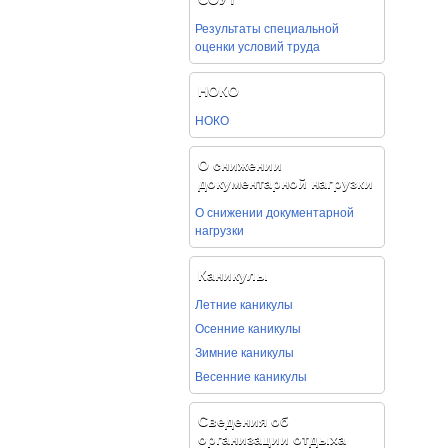
Результаты специальной
оценки условий труда
НОКО
НОКО
О снижении
документарной нагрузки
О снижении документарной
нагрузки
Каникулы
Летние каникулы
Осенние каникулы
Зимние каникулы
Весенние каникулы
Сведения об
организации отдыха