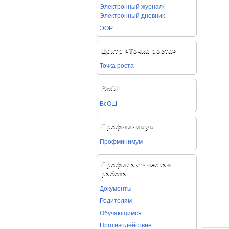
Электронный журнал/
Электронный дневник
ЭОР
Центр «Точка роста»
Точка роста
ВсОШ
ВсОШ
Профминимум
Профминимум
Профилактическая
работа
Документы
Родителям
Обучающимся
Противодействие