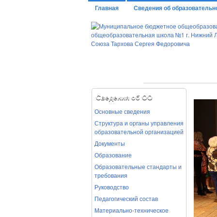
Главная
Сведения об образовательн
ОСНОВНЫЕ СВЕДЕНИЯ
СТРУКТУРА 
ОТЧЕТ О РЕЗУЛЬТА
ДОКУМЕНТЫ
Сведения об ОО
ПРЕДПИСАНИЯ ОРГ
Основные сведения
МУНИЦИПАЛЬНОЕ ЗАДАНИЕ
Структура и органы управления
ОБРАЗОВАНИЕ
РУКОВОДСТВО
образовательной организацией
Документы
СВЕДЕНИЯ О ПЕД
Образование
Образовательные стандарты и
требования
Руководство
Педагогический состав
Материально-техническое