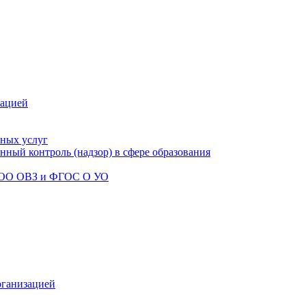
зацией
ьных услуг
ный контроль (надзор) в сфере образования
НОО ОВЗ и ФГОС О УО
рганизацией