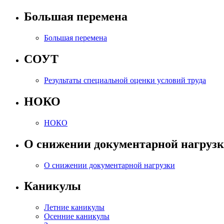
Большая перемена
Большая перемена
СОУТ
Результаты специальной оценки условий труда
НОКО
НОКО
О снижении документарной нагруз
О снижении документарной нагрузки
Каникулы
Летние каникулы
Осенние каникулы