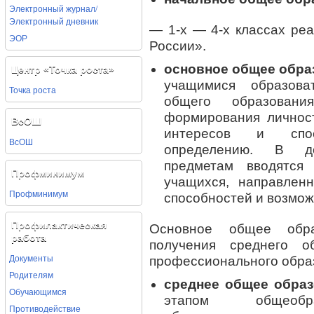
Электронный журнал/
Электронный дневник
— 1-х — 4-х классах ре
ЭОР
России».
основное общее обр
Центр «Точка роста»
учащимися образова
Точка роста
общего образовани
формирования личност
ВсОШ
интересов и спо
ВсОШ
определению. В д
предметам вводятся
Профминимум
учащихся, направлен
Профминимум
способностей и возмож
Профилактическая
Основное общее обра
работа
получения среднего о
Документы
профессионального обра
Родителям
среднее общее обра
Обучающимся
этапом общеобра
Противодействие