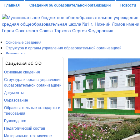
Главная
Сведения об образовательной организации
Новости
Основные сведения
Структура и органы управления образовательной организацией
Документы
Отчет о результатах самообследования
Сведения об ОО
Документ о порядке оказания платных образовательных услуг
Предписания органов,осуществляющих государственный контроль (над
Основные сведения
Муниципальное задание
Структура и органы управления
Анкета руководителя ОО по обеспечению ФГОС НОО ОВЗ и ФГОС О УО
образовательной организацией
Образование
Документы
Руководство
Сведения о педагогах
Образование
Образовательные стандарты и
требования
Руководство
Педагогический состав
Материально-техническое