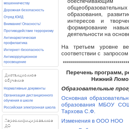
обеспечивающи
мошенничеству
общеобразовательны
Дорожная безопасность
образования, развит
Отряд ЮИД
интересов и творче
Внимание! Опасность!
формирование навык
Противодействие терроризму
деятельности на осно
Антинаркотическая
профилактика
На третьем уровне ве
Интернет-безопасность
соответствии с запросом
Антикоррупционное
просвещение
********************************
Перечень прогр
амм, 
Дистанционное
Нижний Ломо
обучение
Нормативные документы
Образовательные про
Организация дистанционного
Основная образовательн
обучения в школе
образования МБОУ СО
Российская электронная школа
Тархова С.Ф.
Персонифицированное
Изменения в ООО НОО
ДО