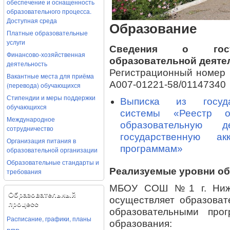
обеспечение и оснащенность
образовательного процесса.
Доступная среда
Образование
Платные образовательные
услуги
Сведения о госуд
Финансово-хозяйственная
образовательной деяте
деятельность
Регистрационный номер 
Вакантные места для приёма
А007-01221-58/01147340
(перевода) обучающихся
Стипендии и меры поддержки
Выписка из госуда
обучающихся
системы «Реестр ор
Международное
образовательную 
сотрудничество
государственную ак
Организация питания в
программам»
образовательной организации
Образовательные стандарты и
Реализуемые уровни о
требования
МБОУ СОШ №1 г. Нижн
Образовательный
осуществляет образоват
процесс
образовательными про
Расписание, графики, планы
образования: