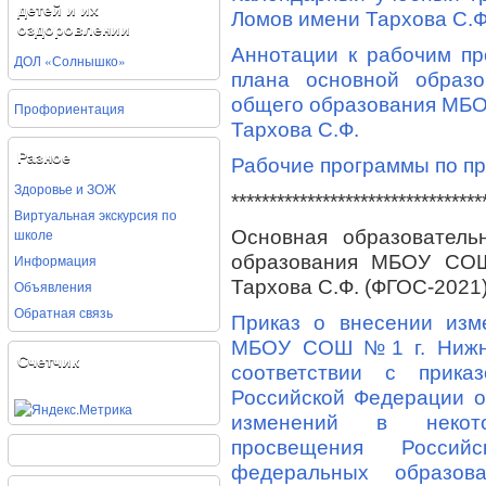
детей и их
Ломов имени Тархова С.Ф
оздоровлении
Аннотации к рабочим пр
ДОЛ «Солнышко»
плана основной образо
общего образования МБО
Профориентация
Тархова С.Ф.
Разное
Рабочие программы по п
Здоровье и ЗОЖ
*********************************
Виртуальная экскурсия по
школе
Основная образователь
Информация
образования МБОУ СО
Тархова С.Ф. (ФГОС-2021
Объявления
Обратная связь
Приказ о внесении и
МБОУ СОШ №1 г. Нижни
Счетчик
соответствии с прика
Российской Федерации о
изменений в некот
просвещения Россий
федеральных образова