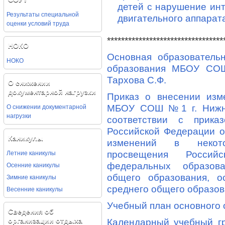
детей с нарушение ин
Результаты специальной
двигательного аппарата
оценки условий труда
*********************************
НОКО
Основная образователь
НОКО
образования МБОУ СО
Тархова С.Ф.
О снижении
документарной нагрузки
Приказ о внесении и
О снижении документарной
МБОУ СОШ №1 г. Нижни
нагрузки
соответствии с прика
Российской Федерации о
Каникулы
изменений в некот
Летние каникулы
просвещения Россий
Осенние каникулы
федеральных образова
Зимние каникулы
общего образования, о
среднего общего образо
Весенние каникулы
Учебный план основного
Сведения об
организации отдыха
Календарный учебный 