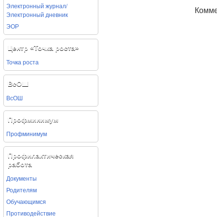
Электронный журнал/
Комме
Электронный дневник
ЭОР
Центр «Точка роста»
Точка роста
ВсОШ
ВсОШ
Профминимум
Профминимум
Профилактическая
работа
Документы
Родителям
Обучающимся
Противодействие