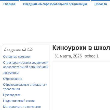
Главная
Сведения об образовательной организации
Новости
ОСНОВНЫЕ СВЕДЕНИЯ
СТРУКТУРА И ОРГАНЫ УПРАВЛЕНИЯ ОБРАЗО
ОТЧЕТ О РЕЗУЛЬТАТАХ САМООБСЛЕДОВАНИЯ
Киноуроки в школ
ДОКУМЕНТЫ
Сведения об ОО
ПРЕДПИСАНИЯ ОРГАНОВ,ОСУЩЕСТВЛЯЮЩИХ ГОС
31 марта, 2026
school1
Основные сведения
МУНИЦИПАЛЬНОЕ ЗАДАНИЕ
АНКЕТА РУКОВОДИТЕЛЯ ОО П
Структура и органы управления
ОБРАЗОВАНИЕ
РУКОВОДСТВО
образовательной организацией
Документы
СВЕДЕНИЯ О ПЕДАГОГАХ
Образование
Образовательные стандарты и
требования
Руководство
Педагогический состав
Материально-техническое