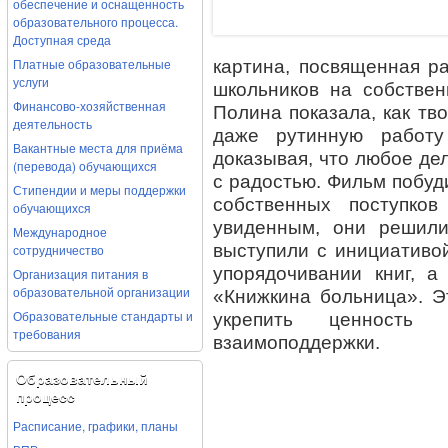
обеспечение и оснащенность
образовательного процесса.
Доступная среда
Платные образовательные
картина, посвященная р
услуги
школьников на собствен
Финансово-хозяйственная
Полина показала, как тв
деятельность
даже рутинную работу
Вакантные места для приёма
доказывая, что любое дел
(перевода) обучающихся
с радостью. Фильм побуд
Стипендии и меры поддержки
собственных поступко
обучающихся
увиденным, они решили
Международное
выступили с инициативо
сотрудничество
упорядочивании книг, а
Организация питания в
образовательной организации
«Книжкина больница». Э
Образовательные стандарты и
укрепить ценность 
требования
взаимоподдержки.
Образовательный
процесс
Расписание, графики, планы