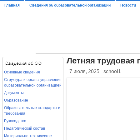
Главная
Сведения об образовательной организации
Новости
ОСНОВНЫЕ СВЕДЕНИЯ
СТРУКТУРА И ОРГАНЫ УПРАВЛЕНИЯ ОБРАЗО
ОТЧЕТ О РЕЗУЛЬТАТАХ САМООБСЛЕДОВАНИЯ
Летняя трудовая 
ДОКУМЕНТЫ
Сведения об ОО
ПРЕДПИСАНИЯ ОРГАНОВ,ОСУЩЕСТВЛЯЮЩИХ ГОС
7 июля, 2025
school1
Основные сведения
МУНИЦИПАЛЬНОЕ ЗАДАНИЕ
АНКЕТА РУКОВОДИТЕЛЯ ОО П
Структура и органы управления
ОБРАЗОВАНИЕ
РУКОВОДСТВО
образовательной организацией
Документы
СВЕДЕНИЯ О ПЕДАГОГАХ
Образование
Образовательные стандарты и
требования
Руководство
Педагогический состав
Материально-техническое