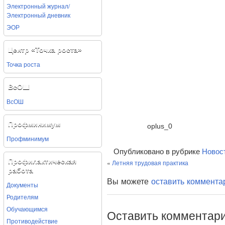
Электронный журнал/
Электронный дневник
ЭОР
Центр «Точка роста»
Точка роста
ВсОШ
ВсОШ
Профминимум
oplus_0
Профминимум
Опубликовано в рубрике
Новос
Профилактическая
«
Летняя трудовая практика
работа
Вы можете
оставить коммента
Документы
Родителям
Обучающимся
Оставить комментар
Противодействие