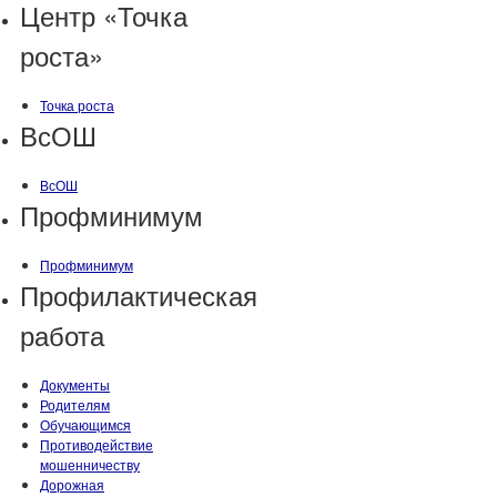
Центр «Точка
роста»
Точка роста
ВсОШ
ВсОШ
Профминимум
Профминимум
Профилактическая
работа
Документы
Родителям
Обучающимся
Противодействие
мошенничеству
Дорожная