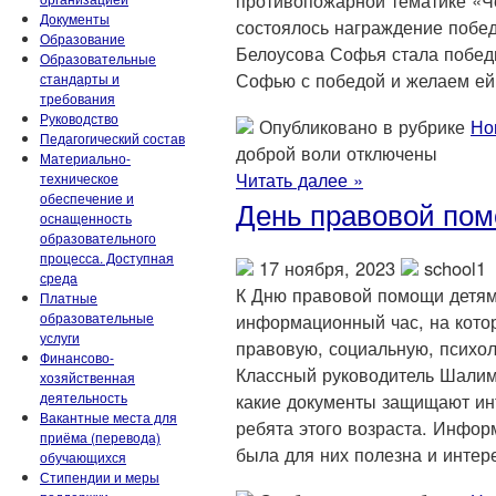
противопожарной тематике «Че
Документы
состоялось награждение побед
Образование
Белоусова Софья стала побед
Образовательные
Софью с победой и желаем ей 
стандарты и
требования
Руководство
Опубликовано в рубрике
Но
Педагогический состав
доброй воли
отключены
Материально-
Читать далее »
техническое
обеспечение и
День правовой по
оснащенность
образовательного
процесса. Доступная
17 ноября, 2023
school1
среда
К Дню правовой помощи детям,
Платные
образовательные
информационный час, на кото
услуги
правовую, социальную, психол
Финансово-
Классный руководитель Шалим
хозяйственная
деятельность
какие документы защищают ин
Вакантные места для
ребята этого возраста. Инфор
приёма (перевода)
была для них полезна и интер
обучающихся
Стипендии и меры