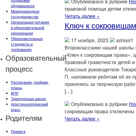
поддержки
Опубликовано в рубрике
Но
обучающихся
правовой помощи детям
отклю
Международное
Читать далее »
сотрудничество
Организация питания
Ключ к сокровищам
в образовательной
организации
Образовательные
17 ноября, 2023
school1
стандарты и
Второклассники нашей школы 
требования
«Ключ к сокровищам права», 
Образовательный
правовой грамотности детей и 
процесс
Классные руководители Токаре
П. напомнили ребятам об их п
Расписание, графики,
принялись за творческую рабо
планы
[…]
ВПР
Электронная школа
Опубликовано в рубрике
Но
Агротехнологический
класс
сокровищам права
отключены
Родителям
Читать далее »
Приём в