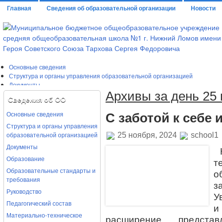
Главная
Сведения об образовательной организации
Новости
Основные сведения
Структура и органы управления образовательной организацией
Документы
Архивы за день 25 
Отчет о результатах самообследования
Сведения об ОО
Документ о порядке оказания платных образовательных услуг
Предписания органов,осуществляющих государственный контроль (над
Основные сведения
С заботой к себе
Муниципальное задание
Структура и органы управления
Анкета руководителя ОО по обеспечению ФГОС НОО ОВЗ и ФГОС О УО
образовательной организацией
25 ноября, 2024
school1
Образование
Документы
Руководство
Н
Сведения о педагогах
Образование
т
Образовательные стандарты и
о
требования
з
Руководство
У
Педагогический состав
и
Материально-техническое
расширение предста