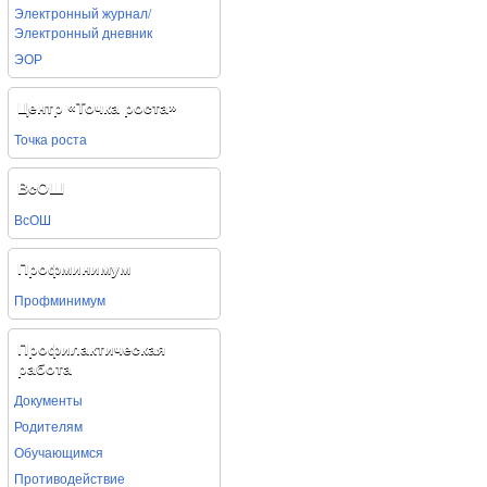
Электронный журнал/
Электронный дневник
ЭОР
Центр «Точка роста»
Точка роста
ВсОШ
ВсОШ
Профминимум
Профминимум
Профилактическая
работа
Документы
Родителям
Обучающимся
Противодействие