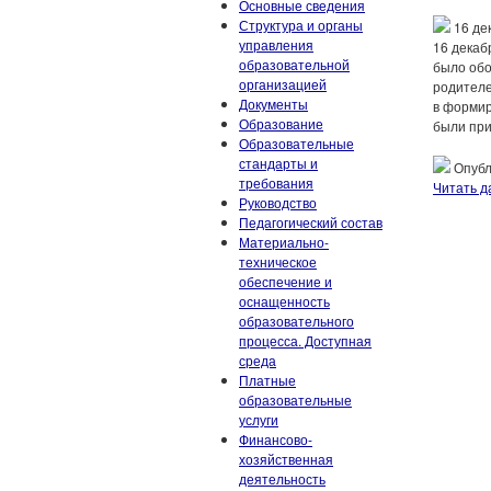
Основные сведения
Структура и органы
16 де
управления
16 декаб
образовательной
было обо
организацией
родителе
Документы
в формир
Образование
были при
Образовательные
стандарты и
Опубл
требования
Читать д
Руководство
Педагогический состав
Материально-
техническое
обеспечение и
оснащенность
образовательного
процесса. Доступная
среда
Платные
образовательные
услуги
Финансово-
хозяйственная
деятельность