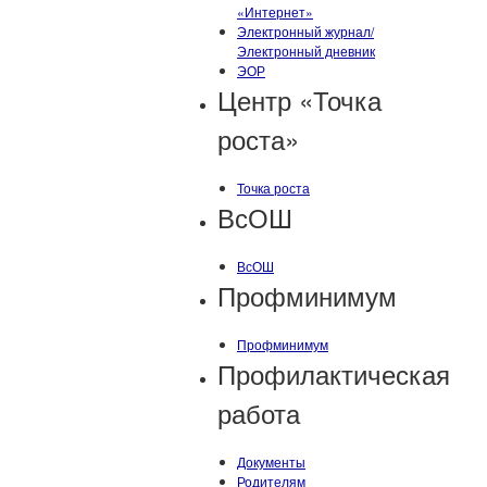
«Интернет»
Электронный журнал/
Электронный дневник
ЭОР
Центр «Точка
роста»
Точка роста
ВсОШ
ВсОШ
Профминимум
Профминимум
Профилактическая
работа
Документы
Родителям