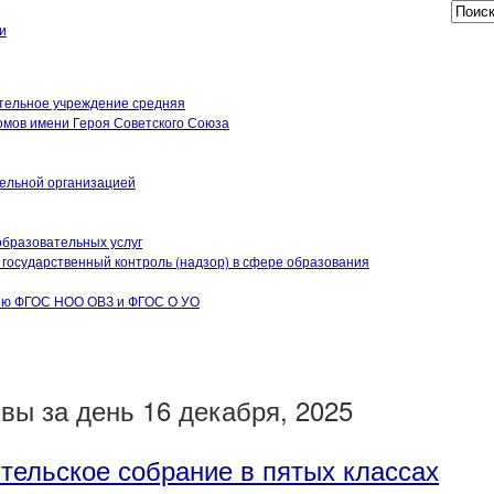
и
тельной организацией
образовательных услуг
государственный контроль (надзор) в сфере образования
нию ФГОС НОО ОВЗ и ФГОС О УО
вы за день 16 декабря, 2025
тельское собрание в пятых классах