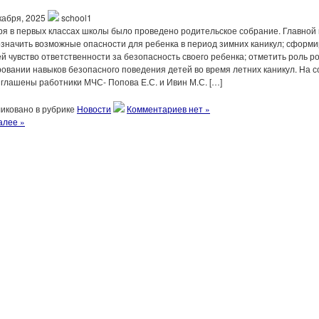
кабря, 2025
school1
ря в первых классах школы было проведено родительское собрание. Главной
значить возможные опасности для ребенка в период зимних каникул; сформи
й чувство ответственности за безопасность своего ребенка; отметить роль р
овании навыков безопасного поведения детей во время летних каникул. На 
глашены работники МЧС- Попова Е.С. и Ивин М.С. […]
иковано в рубрике
Новости
Комментариев нет »
алее »