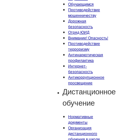
Обучающимся
Противодействие
мошенничеству
Дорожная
безопасность
Отряд ЮИД
Внимание! Опасность!
Противодействие
терроризму
Антинаркотическая
профилактика
Интернет-
безопасность
Антикоррупционное
просвещение
Дистанционное
обучение
Нормативные
документы
Организация
дистанционного
обучения в школе